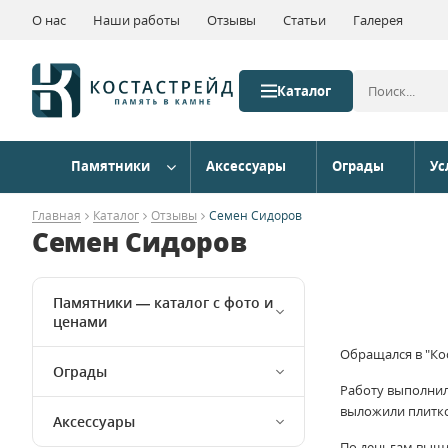
О нас
Наши работы
Отзывы
Статьи
Галерея
Каталог
Памятники
Аксессуары
Ограды
Ус
Главная
Каталог
Отзывы
Семен Сидоров
Семен Сидоров
Памятники — каталог с фото и
ценами
Обращался в "Кос
Ограды
Работу выполнили
выложили плитко
Аксессуары
По деньгам вышл