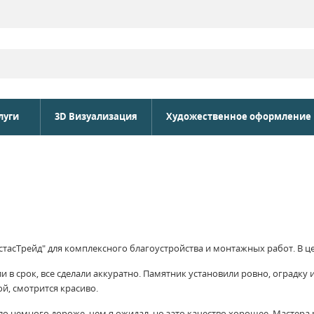
луги
3D Визуализация
Художественное оформление
тасТрейд" для комплексного благоустройства и монтажных работ. В цел
 в срок, все сделали аккуратно. Памятник установили ровно, оградку
й, смотрится красиво.
о немного дороже, чем я ожидал, но зато качество хорошее. Мастера р