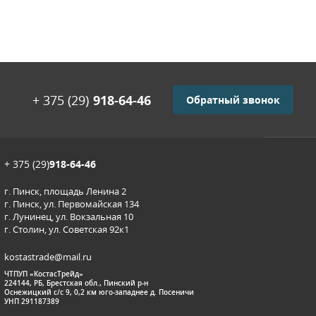
+ 375 (29)
918-64-46
Обратный звонок
+ 375 (29)
918-64-46
г. Пинск, площадь Ленина 2
г. Пинск, ул. Первомайская 134
г. Лунинец, ул. Вокзальная 10
г. Столин, ул. Советская 92к1
kostastrade@mail.ru
ЧТПУП «КостасТрейд»
224144, РБ, Брестская обл., Пинский р-н
Оснежицкий с/с 9, 0,2 км юго-западнее д. Посеничи
УНП 291187389