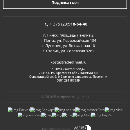
+ 375 (29)
918-64-46
г. Пинск, площадь Ленина 2
г. Пинск, ул. Первомайская 134
г. Лунинец, ул. Вокзальная 10
г. Столин, ул. Советская 92к1
kostastrade@mail.ru
ЧТПУП «КостасТрейд»
224144, РБ, Брестская обл., Пинский р-н
Оснежицкий с/с 9, 0,2 км юго-западнее д. Посеничи
УНП 291187389
© 2026 Все права защищены
Разработка сайта: