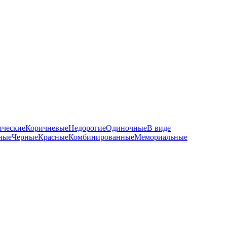
ические
Коричневые
Недорогие
Одиночные
В виде
ные
Черные
Красные
Комбинированные
Мемориальные