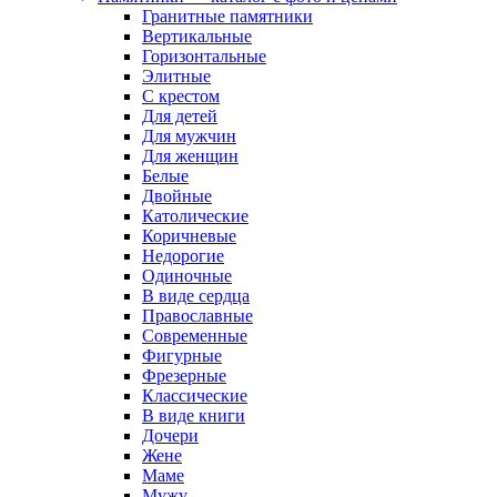
Гранитные памятники
Вертикальные
Горизонтальные
Элитные
С крестом
Для детей
Для мужчин
Для женщин
Белые
Двойные
Католические
Коричневые
Недорогие
Одиночные
В виде сердца
Православные
Современные
Фигурные
Фрезерные
Классические
В виде книги
Дочери
Жене
Маме
Мужу