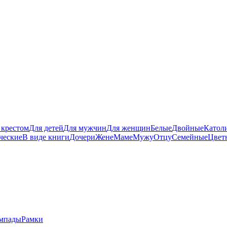
 крестом
Для детей
Для мужчин
Для женщин
Белые
Двойные
Катол
ческие
В виде книги
Дочери
Жене
Маме
Мужу
Отцу
Семейные
Цвет
мпады
Рамки