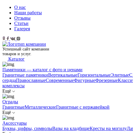
О нас
Наши работы
Отзывы
Статьи
Галерея
Успешный сайт компании
товаров и услуг.
Каталог
Памятники — каталог с фото и ценами
Гранитные памятники
Вертикальные
Горизонтальные
Элитные
С
сердца
Православные
Современные
Фигурные
Фрезерные
Класси
комплексы
Ещё
Ограды
Гранитные
Металлические
Гранитные c нержавейкой
Ещё
Аксессуары
Буквы, цифры, символы
Вазы на кладбище
Кресты на могилу
Ла