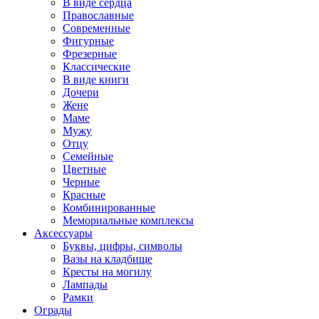
В виде сердца
Православные
Современные
Фигурные
Фрезерные
Классические
В виде книги
Дочери
Жене
Маме
Мужу
Отцу
Семейные
Цветные
Черные
Красные
Комбинированные
Мемориальные комплексы
Аксессуары
Буквы, цифры, символы
Вазы на кладбище
Кресты на могилу
Лампады
Рамки
Ограды