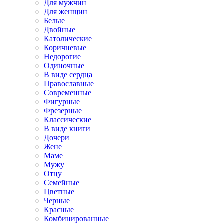
Для мужчин
Для женщин
Белые
Двойные
Католические
Коричневые
Недорогие
Одиночные
В виде сердца
Православные
Современные
Фигурные
Фрезерные
Классические
В виде книги
Дочери
Жене
Маме
Мужу
Отцу
Семейные
Цветные
Черные
Красные
Комбинированные