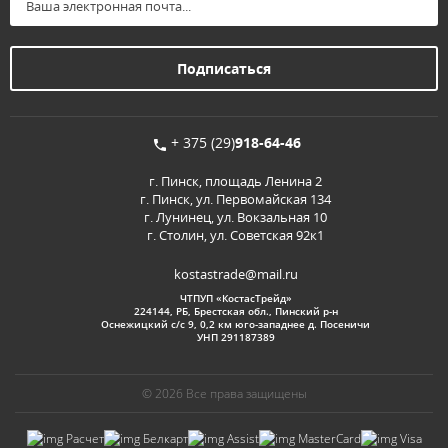
+ 375 (29)
918-64-46
г. Пинск, площадь Ленина 2
г. Пинск, ул. Первомайская 134
г. Лунинец, ул. Вокзальная 10
г. Столин, ул. Советская 92к1
kostastrade@mail.ru
ЧТПУП «КостасТрейд»
224144, РБ, Брестская обл., Пинский р-н
Оснежицкий с/с 9, 0,2 км юго-западнее д. Посеничи
УНП 291187389
© 2026 Все права защищены