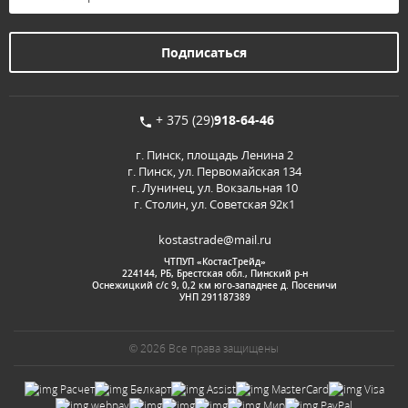
+ 375 (29)
918-64-46
г. Пинск, площадь Ленина 2
г. Пинск, ул. Первомайская 134
г. Лунинец, ул. Вокзальная 10
г. Столин, ул. Советская 92к1
kostastrade@mail.ru
ЧТПУП «КостасТрейд»
224144, РБ, Брестская обл., Пинский р-н
Оснежицкий с/с 9, 0,2 км юго-западнее д. Посеничи
УНП 291187389
© 2026 Все права защищены