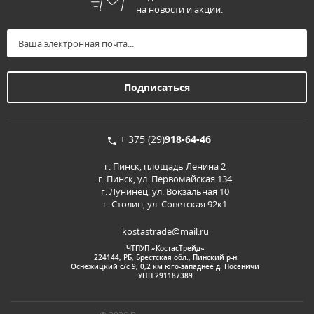
на новости и акции:
+ 375 (29)
918-64-46
г. Пинск, площадь Ленина 2
г. Пинск, ул. Первомайская 134
г. Лунинец, ул. Вокзальная 10
г. Столин, ул. Советская 92к1
kostastrade@mail.ru
ЧТПУП «КостасТрейд»
224144, РБ, Брестская обл., Пинский р-н
Оснежицкий с/с 9, 0,2 км юго-западнее д. Посеничи
УНП 291187389