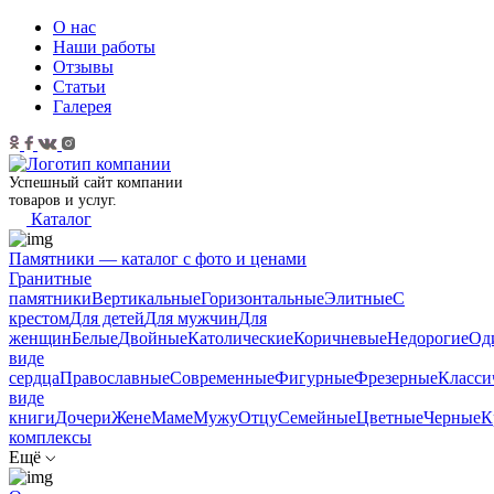
О нас
Наши работы
Отзывы
Статьи
Галерея
Успешный сайт компании
товаров и услуг.
Каталог
Памятники — каталог с фото и ценами
Гранитные
памятники
Вертикальные
Горизонтальные
Элитные
С
крестом
Для детей
Для мужчин
Для
женщин
Белые
Двойные
Католические
Коричневые
Недорогие
Од
виде
сердца
Православные
Современные
Фигурные
Фрезерные
Класси
виде
книги
Дочери
Жене
Маме
Мужу
Отцу
Семейные
Цветные
Черные
К
комплексы
Ещё