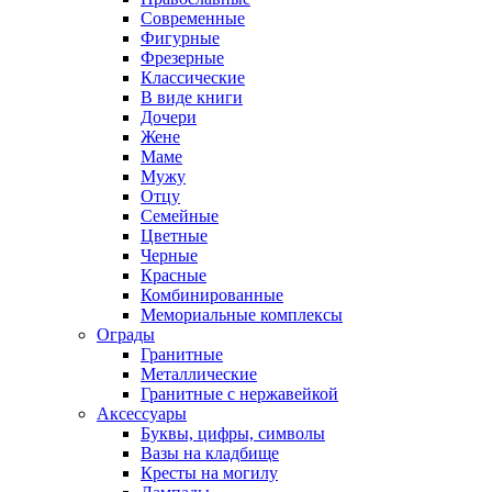
Современные
Фигурные
Фрезерные
Классические
В виде книги
Дочери
Жене
Маме
Мужу
Отцу
Семейные
Цветные
Черные
Красные
Комбинированные
Мемориальные комплексы
Ограды
Гранитные
Металлические
Гранитные c нержавейкой
Аксессуары
Буквы, цифры, символы
Вазы на кладбище
Кресты на могилу