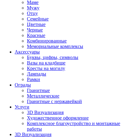
Маме
Мужу
Отцу
Семейные
Цветные
Черные
Красные
Комбинированные
Мемориальные комплексы
Аксессуары
Буквы, цифры, символы
Вазы на кладбище
Кресты на могилу
Лампады
Рамки
Ограды
Гранитные
Металлические
Гранитные c нержавейкой
Услуги
3D Визуализация
Художественное оформление
Комплексное благоустройство и монтажные
работы
3D Визуализация