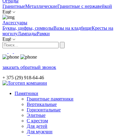
Ограды
Гранитные
Металлические
Гранитные c нержавейкой
Ещё
Аксессуары
Буквы, цифры, символы
Вазы на кладбище
Кресты на
могилу
Лампады
Рамки
Ещё
заказать обратный звонок
+ 375 (29)
918-64-46
Памятники
Гранитные памятники
Вертикальные
Горизонтальные
Элитные
С крестом
Для детей
Для мужчин