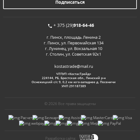
+ 375 (29)
918-64-46
г. Пинск, площадь Ленина 2
г. Пинск, ул. Первомайская 134
г. Лунинец, ул. Вокзальная 10
г. Столин, ул. Советская 92к1
kostastrade@mail.ru
ЧТПУП «КостасТрейд»
224144, РБ, Брестская обл., Пинский р-н
Оснежицкий с/с 9, 0,2 км юго-западнее д. Посеничи
УНП 291187389
© 2026 Все права защищены
Разработка сайта: