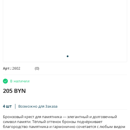
(
0
)
Арт.:
2602
В наличии
205
BYN
4 шт
Возможно для Заказа
Бронзовый крест для памятника — элегантный и долговечный
символ памяти. Тёплый оттенок бронзы подчёркивает
благородство памятника и гармонично сочетается с любым видом