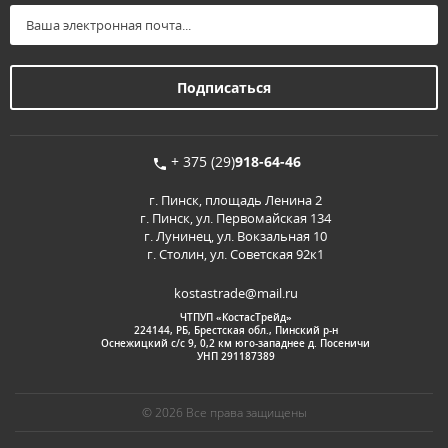
+ 375 (29)
918-64-46
г. Пинск, площадь Ленина 2
г. Пинск, ул. Первомайская 134
г. Лунинец, ул. Вокзальная 10
г. Столин, ул. Советская 92к1
kostastrade@mail.ru
ЧТПУП «КостасТрейд»
224144, РБ, Брестская обл., Пинский р-н
Оснежицкий с/с 9, 0,2 км юго-западнее д. Посеничи
УНП 291187389
© 2026 Все права защищены