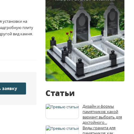
я установки на
 надгробную плиту
другой вид камня.
 заявку
Статьи
Дизайн и формы
памятников: какой
вариант выбрать для
достойного...
Виды гранита для
памятников: как