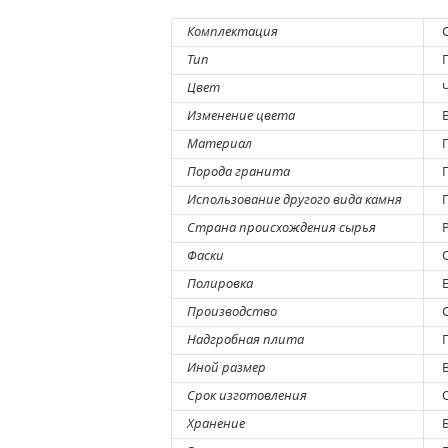
Комплектация
С
Тип
Г
Цвет
Ч
Изменение цвета
В
Материал
Г
Порода гранита
Г
Использование другого вида камня
П
Страна происхождения сырья
Р
Фаски
О
Полировка
Е
Производство
С
Надгробная плита
П
Иной размер
В
Срок изготовления
О
Хранение
Б