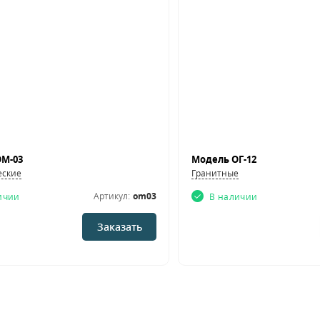
М-03
Модель ОГ-12
еские
Гранитные
Артикул:
om03
ичии
В наличии
Заказать