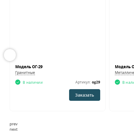
Модель ОГ-29
Модель О
Гранитные
Металлич
1
Артикул:
og29
В наличии
В нал
Заказать
prev
next