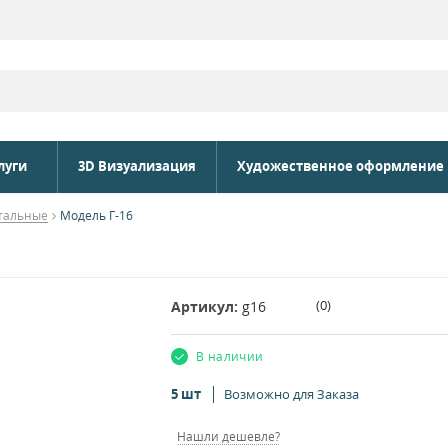
луги
3D Визуализация
Художественное оформление
тальные
Модель Г-16
(
0
)
Артикул:
g16
В наличии
5 шт
Возможно для Заказа
Нашли дешевле?