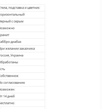
тела, подставка и цветник
оризонтальный
ерный с серым
озможно
ранит
аббро-диабаз
ри желании заказчика
оссия, Украина
бработаны
сть
обственное
о согласованию
озможен
т 14 дней
есплатно