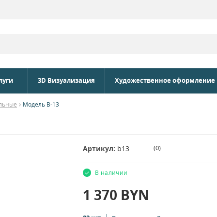
луги
3D Визуализация
Художественное оформление
льные
Модель B-13
(
0
)
Артикул:
b13
В наличии
1 370
BYN