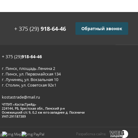
+ 375 (29)
918-64-46
Обратный звонок
+ 375 (29)
918-64-46
г. Пинск, площадь Ленина 2
г. Пинск, ул. Первомайская 134
г. Лунинец, ул. Вокзальная 10
г. Столин, ул. Советская 92к1
kostastrade@mail.ru
ЧТПУП «КостасТрейд»
224144, РБ, Брестская обл., Пинский р-н
Оснежицкий с/с 9, 0,2 км юго-западнее д. Посеничи
УНП 291187389
Разработка сайта: