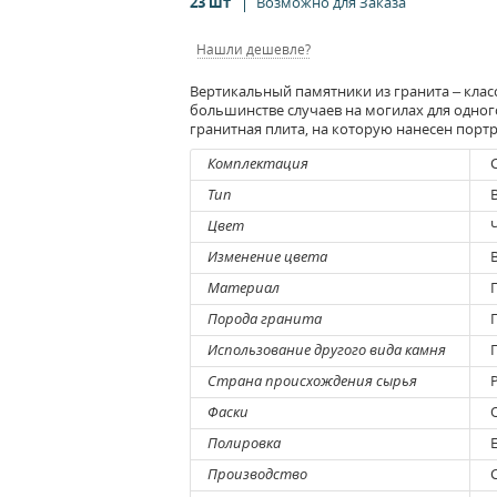
23 шт
Возможно для Заказа
Нашли дешевле?
Вертикальный памятники из гранита – клас
большинстве случаев на могилах для одног
гранитная плита, на которую нанесен портр
Комплектация
С
Тип
В
Цвет
Изменение цвета
В
Материал
Г
Порода гранита
Г
Использование другого вида камня
П
Страна происхождения сырья
Р
Фаски
О
Полировка
Е
Производство
С