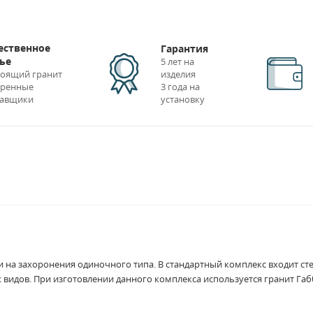
ественное
Гарантия
ье
5 лет на
изделия
тоящий гранит
3 года на
еренные
установку
тавщики
на захоронения одиночного типа. В стандартный комплекс входит стел
видов. При изготовлении данного комплекса используется гранит Габ