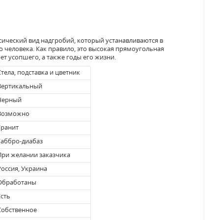
сический вид надгробий, который устанавливаются в
о человека. Как правило, это высокая прямоугольная
ет усопшего, а также годы его жизни.
тела, подставка и цветник
ертикальный
Черный
озможно
ранит
аббро-диабаз
ри желании заказчика
оссия, Украина
бработаны
сть
обственное