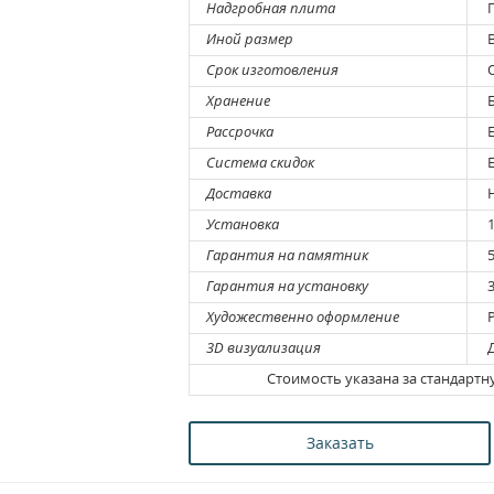
Надгробная плита
П
Иной размер
В
Срок изготовления
О
Хранение
Б
Рассрочка
Е
Система скидок
Е
Доставка
Н
Установка
1
Гарантия на памятник
5
Гарантия на установку
3
Художественно оформление
Р
3D визуализация
Д
Стоимость указана за стандарт
Заказать