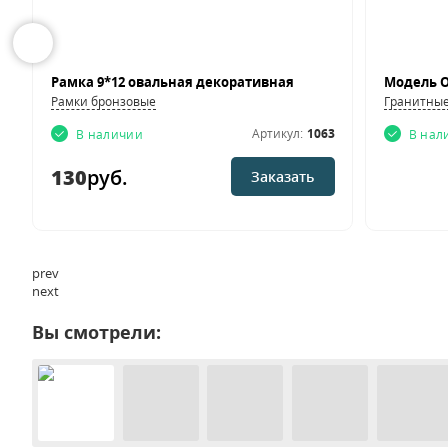
Рамка 9*12 овальная декоративная
Модель О
Рамки бронзовые
Гранитны
1
Артикул:
1063
В наличии
В нал
130
руб.
Заказать
prev
next
Вы смотрели: