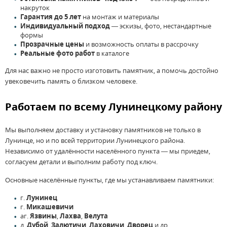
накруток
Гарантия до 5 лет
на монтаж и материалы
Индивидуальный подход
— эскизы, фото, нестандартные
формы
Прозрачные цены
и возможность оплаты в рассрочку
Реальные фото работ
в каталоге
Для нас важно не просто изготовить памятник, а помочь достойно
увековечить память о близком человеке.
Работаем по всему Лунинецкому району
Мы выполняем доставку и установку памятников не только в
Лунинце, но и по всей территории Лунинецкого района.
Независимо от удалённости населённого пункта — мы приедем,
согласуем детали и выполним работу под ключ.
Основные населённые пункты, где мы устанавливаем памятники:
г.
Лунинец
г.
Микашевичи
аг.
Язвины
,
Лахва
,
Велута
д.
Дубой
,
Залютичи
,
Лаховичи
,
Дворец
и др.