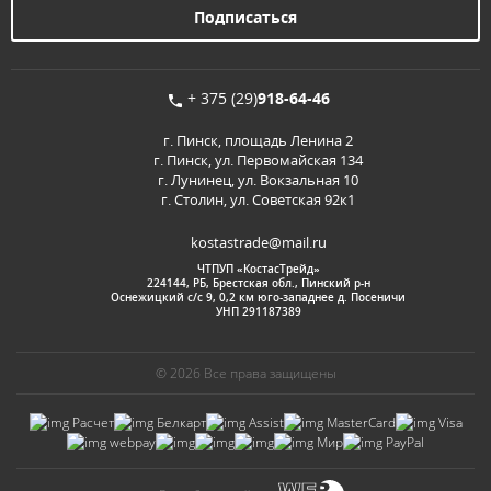
+ 375 (29)
918-64-46
г. Пинск, площадь Ленина 2
г. Пинск, ул. Первомайская 134
г. Лунинец, ул. Вокзальная 10
г. Столин, ул. Советская 92к1
kostastrade@mail.ru
ЧТПУП «КостасТрейд»
224144, РБ, Брестская обл., Пинский р-н
Оснежицкий с/с 9, 0,2 км юго-западнее д. Посеничи
УНП 291187389
© 2026 Все права защищены