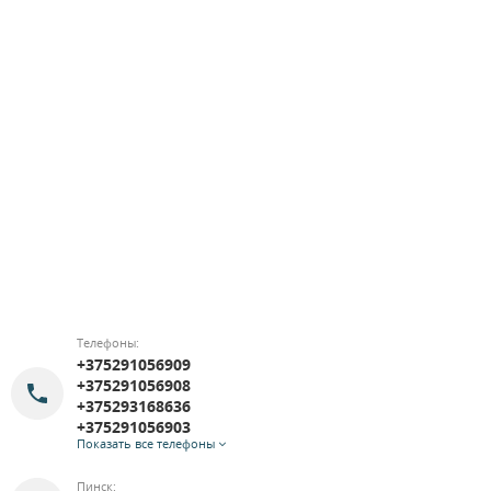
Телефоны:
+375291056909
+375291056908
+375293168636
+375291056903
Показать все телефоны
Пинск: